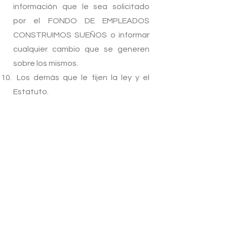
información que le sea solicitado
por el FONDO DE EMPLEADOS
CONSTRUIMOS SUEÑOS o informar
cualquier cambio que se generen
sobre los mismos.
Los demás que le fijen la ley y el
Estatuto.
PARÁGRAFO.
Los deberes y
obligaciones previstas en el
presente Estatuto y los
reglamentos se establecen con
criterio de igualdad, salvo las
contribuciones económicas que
podrán graduarse teniendo en
cuenta los niveles de ingreso