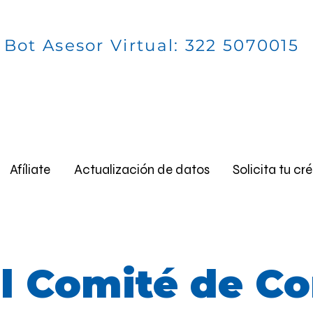
ociado: (+57) 301 712 93 25 - (+57) 304 5
 Bot Asesor Virtual: 322 5070015
vicio de seguros: (+57) 314 710 4414
tención:
lunes a jueves de 7:30 AM a 
viernes de 7:30 AM a 4:00 PM
Afíliate
Actualización de datos
Solicita tu cr
l Comité de Co