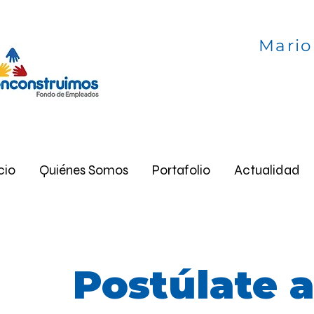
Servicio al As
Mario
Ser
Horarios de a
cio
Quiénes Somos
Portafolio
Actualidad
Postúlate a