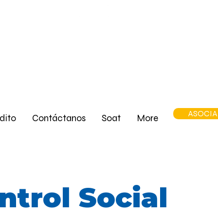
73 9775
4:30 PM
ASOCI
édito
Contáctanos
Soat
More
ntrol Social