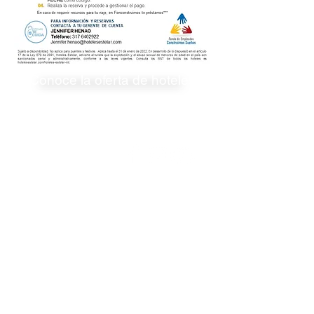
Conoce la oferta de hoteles
¿Quiénes somos?
Asociados
Nuestro Próposito
Productos
Actualidad
Contacto
PQRS
Asamblea